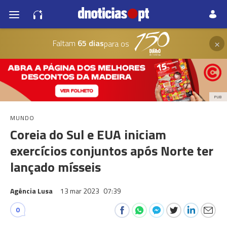
×
Faltam
65 dias
para os
PUB
MUNDO
Coreia do Sul e EUA iniciam
exercícios conjuntos após Norte ter
lançado mísseis
Agência Lusa
13 mar 2023
07:39
0