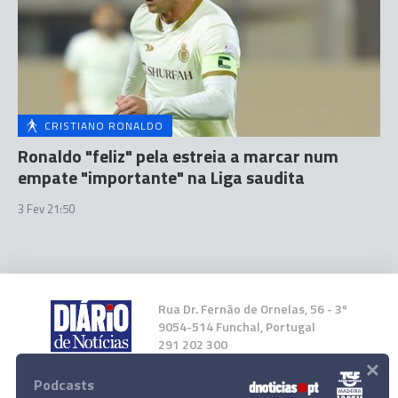
CRISTIANO RONALDO
Ronaldo "feliz" pela estreia a marcar num
empate "importante" na Liga saudita
3 Fev 21:50
Rua Dr. Fernão de Ornelas, 56 - 3º
9054-514 Funchal, Portugal
291 202 300
×
Podcasts
Instale a nossa App