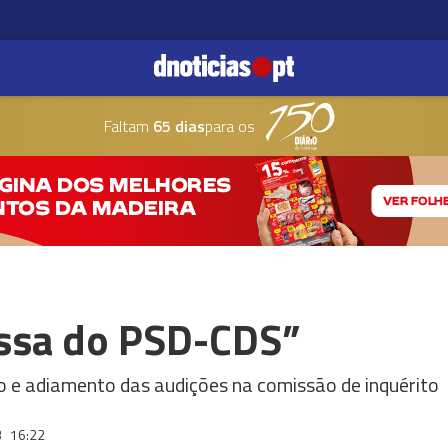
Faltam
65 dias
para os
essa do PSD-CDS”
o e adiamento das audições na comissão de inquérito
3
16:22