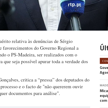
érito relativa às denúncias de Sérgio
Úl
e favorecimentos do Governo Regional a
do o PS-Madeira, ser realizados com o
 que seja possível apurar toda a verdade dos
CO
Gove
Agos
Gonçalves, critica a “pressa” dos deputados do
MADE
processo e o facto de "não quererem ouvir
Mica
quer documentos para análise".
equi
com