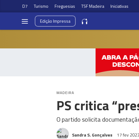
D7
Turismo
Freguesias
TSF Madeira
Iniciativas
Edição
Impressa
MADEIRA
PS critica “pr
O partido solicita documentaçã
Sandra S. Gonçalves
17 fev 202