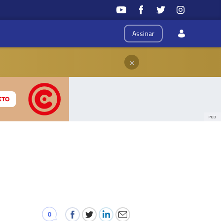
Assinar
×
PUB
0