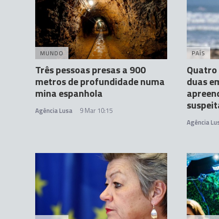
MUNDO
PAÍS
Três pessoas presas a 900
Quatro 
metros de profundidade numa
duas e
mina espanhola
apreend
suspeit
Agência Lusa
9 Mar 10:15
Agência Lu