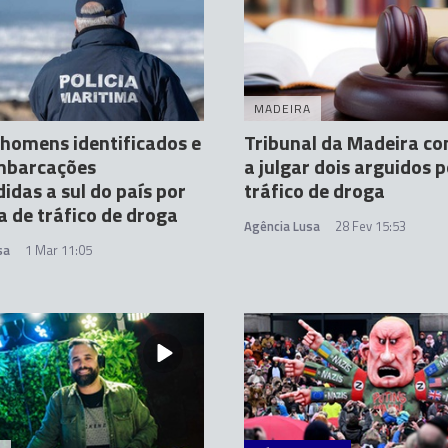
MADEIRA
homens identificados e
Tribunal da Madeira c
mbarcações
a julgar dois arguidos p
idas a sul do país por
tráfico de droga
a de tráfico de droga
Agência Lusa
28 Fev 15:53
sa
1 Mar 11:05