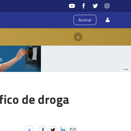
Assinar
×
PUB
fico de droga
0