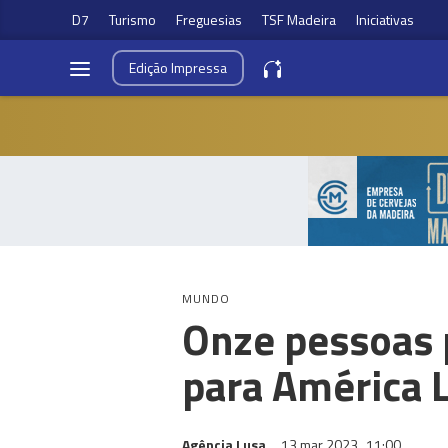
D7
Turismo
Freguesias
TSF Madeira
Iniciativas
Edição
Impressa
MUNDO
Onze pessoas p
para América L
Agência Lusa
13 mar 2023
11:00