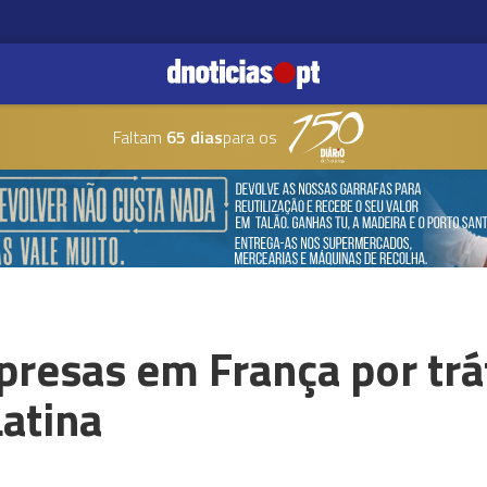
Faltam
65 dias
para os
resas em França por trá
atina