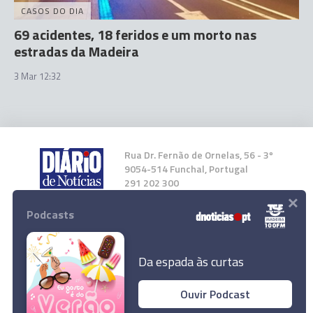
CASOS DO DIA
69 acidentes, 18 feridos e um morto nas
estradas da Madeira
3 Mar 12:32
Rua Dr. Fernão de Ornelas, 56 - 3º
9054-514 Funchal, Portugal
291 202 300
×
Podcasts
Instale a nossa App
Da espada às curtas
Ouvir Podcast
© 2023 Empresa Diário de Notícias, Lda.