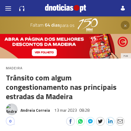
×
Faltam
64 dias
para os
PUB
MADEIRA
Trânsito com algum
congestionamento nas principais
estradas da Madeira
Andreia Correia
13 mar 2023
08:28
0