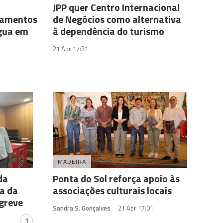
JPP quer Centro Internacional
namentos
de Negócios como alternativa
gua em
à dependência do turismo
21 Abr 17:31
MADEIRA
da
Ponta do Sol reforça apoio às
a da
associações culturais locais
greve
Sandra S. Gonçalves
21 Abr 17:01
1