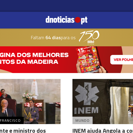
Faltam
64 dias
para os
 FRANCISCO
MUNDO
nte e ministro dos
INEM ajuda Angola a c