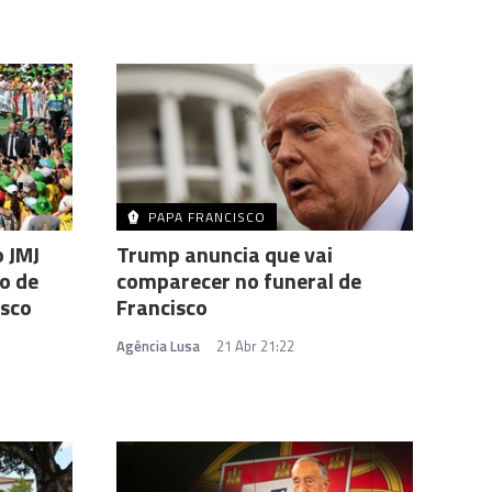
PAPA FRANCISCO
 JMJ
Trump anuncia que vai
o de
comparecer no funeral de
isco
Francisco
Agência Lusa
21 Abr 21:22