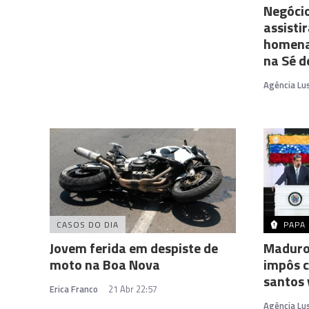
Negócio
assisti
homena
na Sé d
Agência Lu
CASOS DO DIA
PAPA
Jovem ferida em despiste de
Maduro
moto na Boa Nova
impôs c
santos
Erica Franco
21 Abr 22:57
Agência Lu