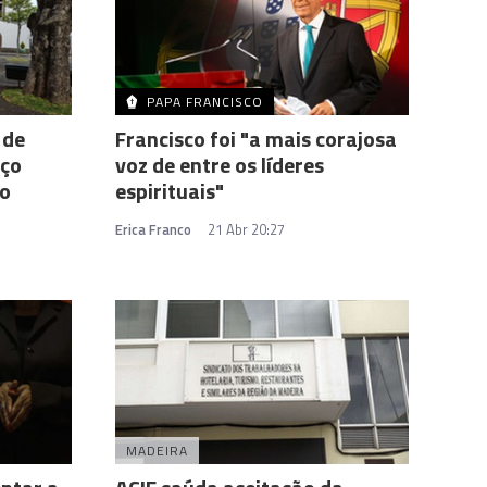
PAPA FRANCISCO
 de
Francisco foi "a mais corajosa
iço
voz de entre os líderes
o
espirituais"
Erica Franco
21 Abr 20:27
MADEIRA