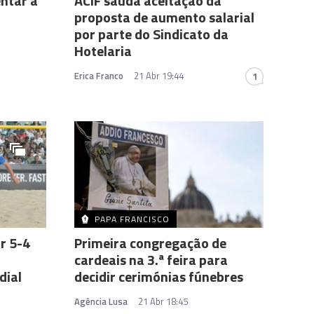
ntar a
ACIF saúda aceitação da
proposta de aumento salarial
por parte do Sindicato da
Hotelaria
Erica Franco
21 Abr 19:44
1
PAPA FRANCISCO
or 5-4
Primeira congregação de
cardeais na 3.ª feira para
dial
decidir cerimónias fúnebres
Agência Lusa
21 Abr 18:45