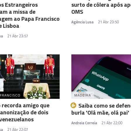
s Estrangeiros
surto de cólera após ap
ram a missa de
OMS
gem ao Papa Francisco
Agência Lusa
21 Abr 23:50
e Lisboa
sa
21 Abr 23:57
 FRANCISCO
MADEIRA
 recorda amigo que
Saiba como se defen
anonização de dois
burla 'Olá mãe, olá pai'
 venezuelanos
Andreia Correia
21 Abr 22:00
sa
21 Abr 22:07