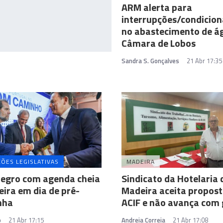
ARM alerta para
interrupções/condicio
no abastecimento de á
Câmara de Lobos
Sandra S. Gonçalves
21 Abr 17:35
ÇÕES LEGISLATIVAS
MADEIRA
egro com agenda cheia
Sindicato da Hotelaria 
ira em dia de pré-
Madeira aceita propost
nha
ACIF e não avança com 
o
21 Abr 17:15
Andreia Correia
21 Abr 17:08