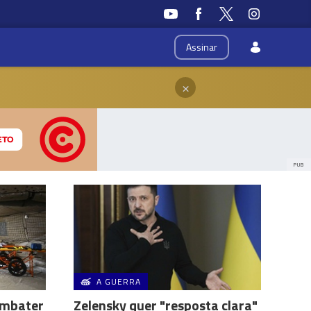
Assinar
×
PUB
A GUERRA
ombater
Zelensky quer "resposta clara"