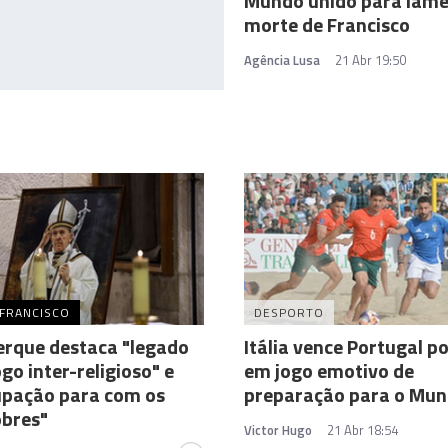
Mundo unido para lame
morte de Francisco
Agência Lusa
21 Abr 19:50
 FRANCISCO
DESPORTO
erque destaca "legado
Itália vence Portugal p
ogo inter-religioso" e
em jogo emotivo de
upação para com os
preparação para o Mun
obres"
Victor Hugo
21 Abr 18:54