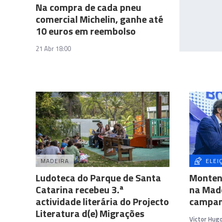
Na compra de cada pneu
comercial Michelin, ganhe até
10 euros em reembolso
21 Abr 18:00
MADEIRA
ELEI
Ludoteca do Parque de Santa
Monten
Catarina recebeu 3.ª
na Made
actividade literária do Projecto
campa
Literatura d(e) Migrações
Victor Hug