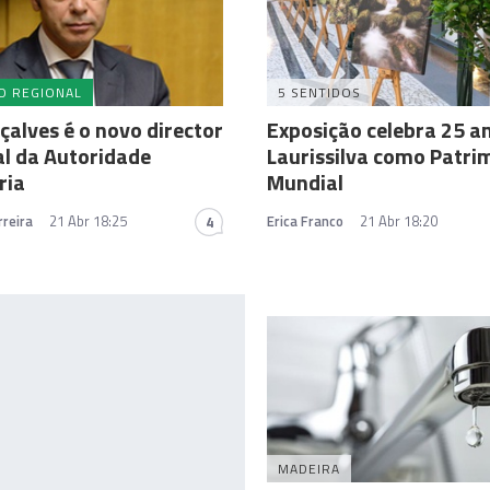
O REGIONAL
5 SENTIDOS
çalves é o novo director
Exposição celebra 25 a
l da Autoridade
Laurissilva como Patri
ria
Mundial
reira
21 Abr 18:25
Erica Franco
21 Abr 18:20
4
MADEIRA