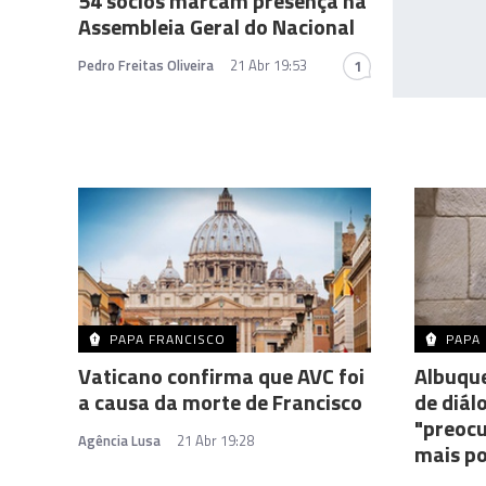
54 sócios marcam presença na
Assembleia Geral do Nacional
Pedro Freitas Oliveira
21 Abr 19:53
1
PAPA FRANCISCO
PAPA
Vaticano confirma que AVC foi
Albuqu
a causa da morte de Francisco
de diál
"preoc
Agência Lusa
21 Abr 19:28
mais p