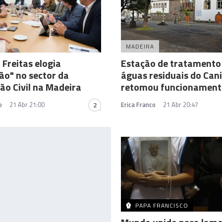
A
MADEIRA
 Freitas elogia
Estação de tratamento
ão" no sector da
águas residuais do Can
ão Civil na Madeira
retomou funcionament
o
21 Abr 21:00
Erica Franco
21 Abr 20:47
2
PAPA FRANCISCO