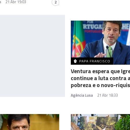
o
21 Abr 19:03
2
PAPA FRANCISCO
Ventura espera que Igr
continue a luta contra 
pobreza e o novo-riqu
Agência Lusa
21 Abr 18:33