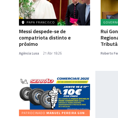
PAPA FRANCISCO
GOVERN
Messi despede-se de
Rui Gon
compatriota distinto e
Regiona
próximo
Tributá
Agência Lusa
21 Abr 18:26
Roberto Fer
PATROCINADO
MANUEL PEREIRA GONÇALVES (SERRÃO) & FILHOS