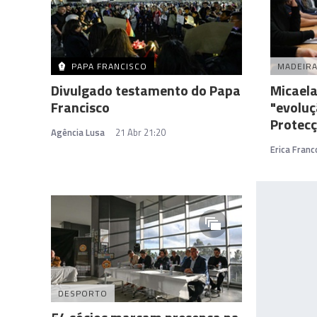
PAPA FRANCISCO
MADEIR
Divulgado testamento do Papa
Micaela
Francisco
"evoluç
Protecç
Agência Lusa
21 Abr 21:20
Erica Franc
DESPORTO