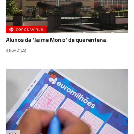
CORONAVÍRUS
Alunos da 'Jaime Moniz' de quarentena
3 Nov 21:23
PAÍS