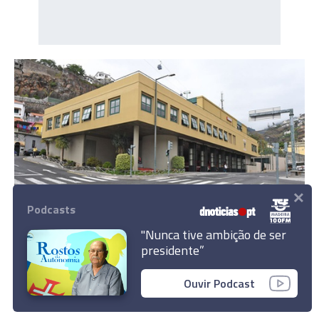
×
Podcasts
CASOS DO DIA
"Nunca tive ambição de ser
Despiste fere motociclista em frente ao
presidente”
quartel dos BVM
3 Nov 18:01
Ouvir Podcast