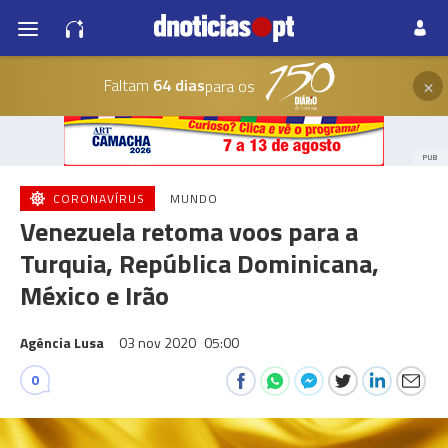
×
Faltam
64 dias
para os
PUB
CORONAVÍRUS
MUNDO
Venezuela retoma voos para a
Turquia, República Dominicana,
México e Irão
Agência Lusa
03 nov 2020
05:00
0