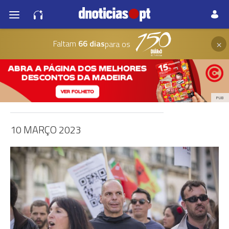
×
Faltam
66 dias
para os
PUB
10 MARÇO 2023