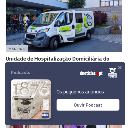
MADEIRA
Unidade de Hospitalização Domiciliária do
×
SESARAM já arrancou
Podcasts
10 Mar 16:24
1
Os pequenos anúncios
Ouvir Podcast