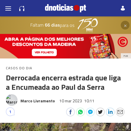
×
Faltam
66 dias
para os
PUB
CASOS DO DIA
Derrocada encerra estrada que liga
a Encumeada ao Paul da Serra
Marco Livramento
10 mar 2023
10:11
1