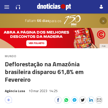
×
Faltam
66 dias
para os
PUB
MUNDO
Deflorestação na Amazónia
brasileira disparou 61,8% em
Fevereiro
Agência Lusa
10 mar 2023
14:25
0