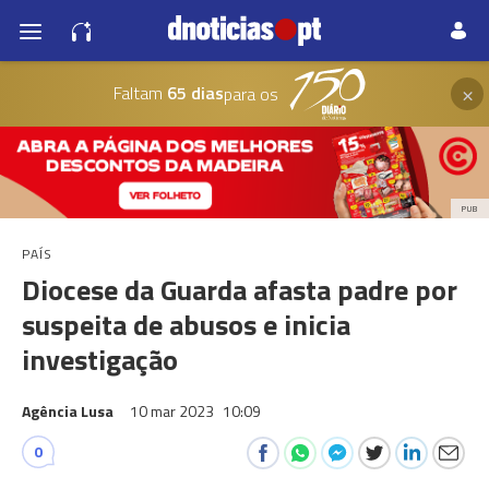
×
Faltam
65 dias
para os
PUB
PAÍS
Diocese da Guarda afasta padre por
suspeita de abusos e inicia
investigação
Agência Lusa
10 mar 2023
10:09
0