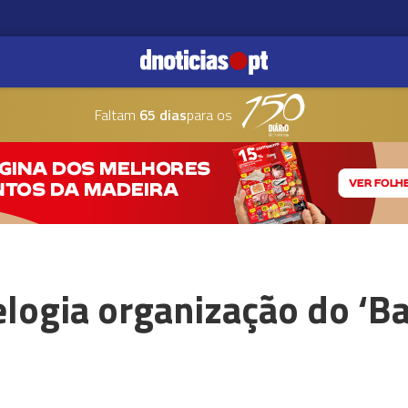
Faltam
65 dias
para os
elogia organização do ‘B