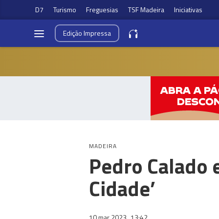
D7
Turismo
Freguesias
TSF Madeira
Iniciativas
Edição
Impressa
MADEIRA
Pedro Calado 
Cidade’
10 mar 2023
13:42