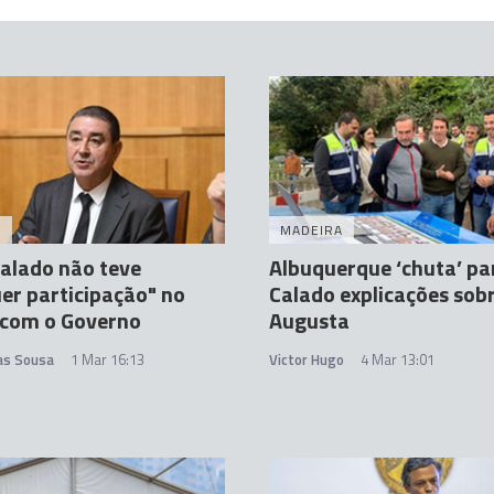
A
MADEIRA
alado não teve
Albuquerque ‘chuta’ pa
er participação" no
Calado explicações sob
 com o Governo
Augusta
tas Sousa
1 Mar 16:13
Victor Hugo
4 Mar 13:01