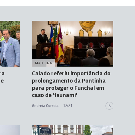
MADEIRA
ra
Calado referiu importância do
re
prolongamento da Pontinha
para proteger o Funchal em
caso de 'tsunami'
Andreia Correia
12:21
5