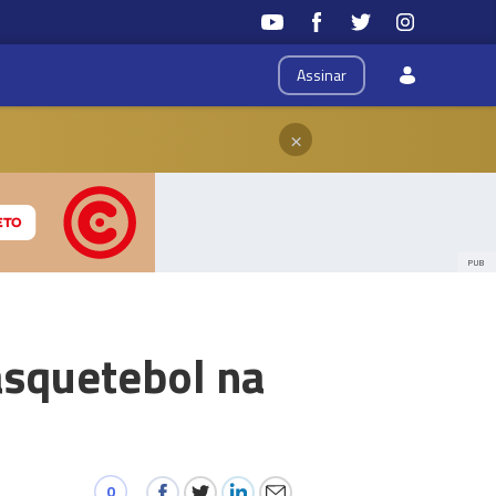
Assinar
×
PUB
asquetebol na
0