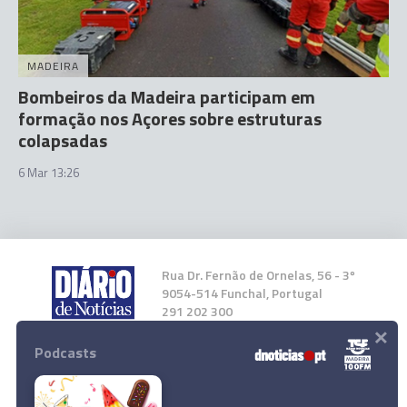
MADEIRA
Bombeiros da Madeira participam em
formação nos Açores sobre estruturas
colapsadas
6 Mar 13:26
Rua Dr. Fernão de Ornelas, 56 - 3º
9054-514 Funchal, Portugal
291 202 300
×
Podcasts
Instale a nossa App