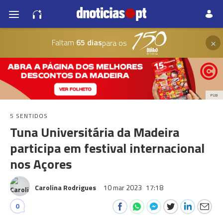
×
Faltam
65 dias
para os
PUB
5 SENTIDOS
Tuna Universitária da Madeira
participa em festival internacional
nos Açores
Carolina Rodrigues
10 mar 2023
17:18
0