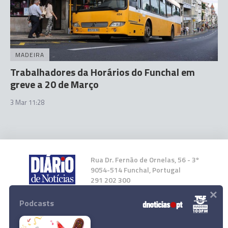
MADEIRA
Trabalhadores da Horários do Funchal em
greve a 20 de Março
3 Mar 11:28
Rua Dr. Fernão de Ornelas, 56 - 3º
9054-514 Funchal, Portugal
291 202 300
×
Podcasts
Instale a nossa App