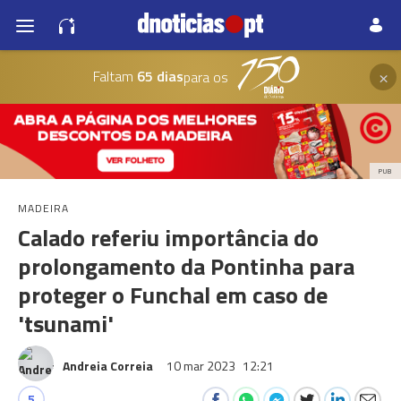
×
Faltam
65 dias
para os
PUB
MADEIRA
Calado referiu importância do
prolongamento da Pontinha para
proteger o Funchal em caso de
'tsunami'
Andreia Correia
10 mar 2023
12:21
5