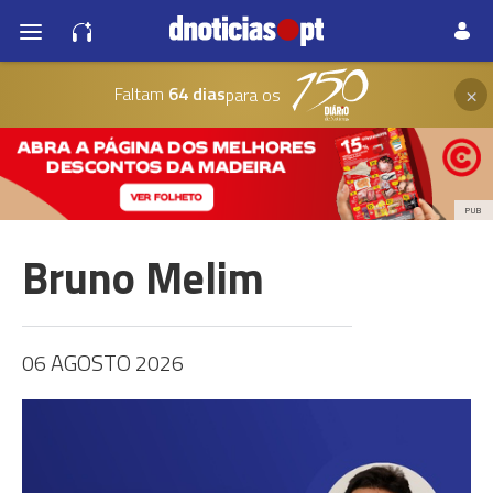
×
Faltam
64 dias
para os
PUB
Bruno Melim
06 AGOSTO 2026