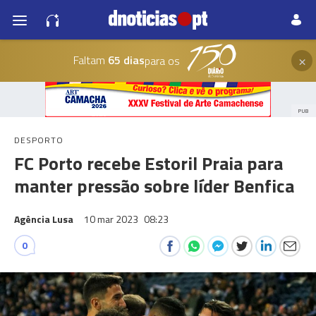
×
Faltam
65 dias
para os
PUB
DESPORTO
FC Porto recebe Estoril Praia para
manter pressão sobre líder Benfica
Agência Lusa
10 mar 2023
08:23
0