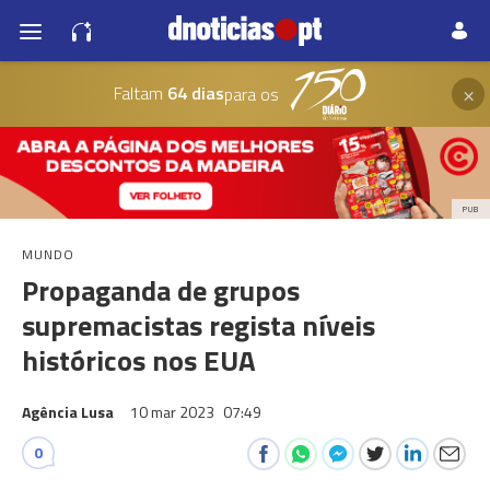
×
Faltam
64 dias
para os
PUB
MUNDO
Propaganda de grupos
supremacistas regista níveis
históricos nos EUA
Agência Lusa
10 mar 2023
07:49
0