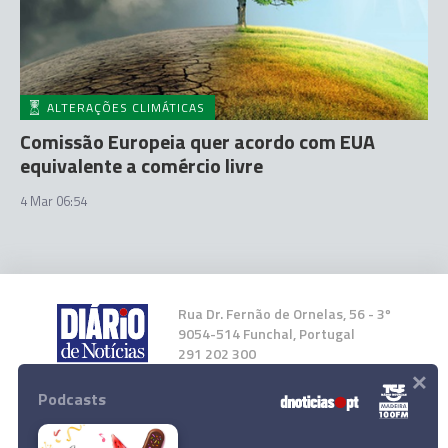
ALTERAÇÕES CLIMÁTICAS
Comissão Europeia quer acordo com EUA
equivalente a comércio livre
4 Mar 06:54
Rua Dr. Fernão de Ornelas, 56 - 3º
9054-514 Funchal, Portugal
291 202 300
×
Podcasts
Instale a nossa App