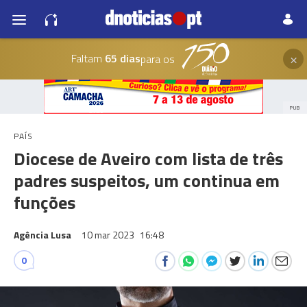
×
Faltam
65 dias
para os
PUB
PAÍS
Diocese de Aveiro com lista de três
padres suspeitos, um continua em
funções
Agência Lusa
10 mar 2023
16:48
0