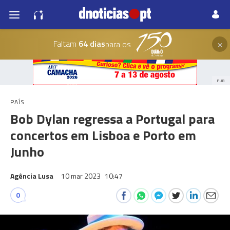
×
Faltam
64 dias
para os
PUB
PAÍS
Bob Dylan regressa a Portugal para
concertos em Lisboa e Porto em
Junho
Agência Lusa
10 mar 2023
10:47
0