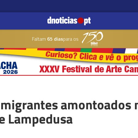
Faltam
65 dias
para os
 migrantes amontoados n
de Lampedusa