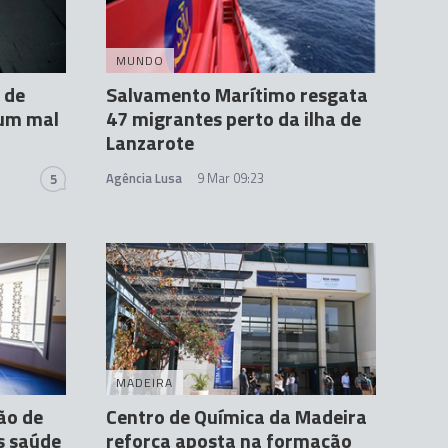
MUNDO
 de
Salvamento Marítimo resgata
 um mal
47 migrantes perto da ilha de
Lanzarote
Agência Lusa
9 Mar 09:23
5
MADEIRA
ão de
Centro de Química da Madeira
s saúde
reforça aposta na formação