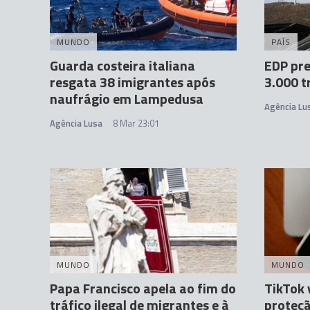
MUNDO
PAÍS
Guarda costeira italiana
EDP pre
resgata 38 imigrantes após
3.000 t
naufrágio em Lampedusa
Agência Lu
Agência Lusa
8 Mar 23:01
MUNDO
MUNDO
Papa Francisco apela ao fim do
TikTok 
tráfico ilegal de migrantes e à
proteçã