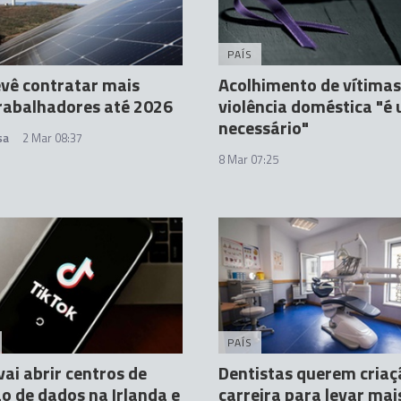
PAÍS
vê contratar mais
Acolhimento de vítimas
rabalhadores até 2026
violência doméstica "é
necessário"
sa
2 Mar 08:37
8 Mar 07:25
PAÍS
vai abrir centros de
Dentistas querem criaç
o de dados na Irlanda e
carreira para levar mai