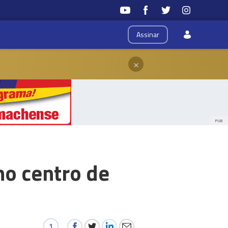
Assinar
×
PUB
o centro de
1