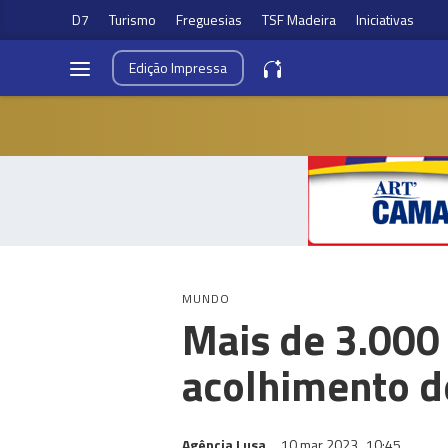
D7
Turismo
Freguesias
TSF Madeira
Iniciativas
Edição
Impressa
MUNDO
Mais de 3.000
acolhimento 
Agência Lusa
10 mar 2023
10:45