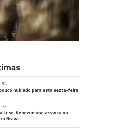
timas
IRA
pouco nublado para esta sexta-feira
IRA
a Luso-Venezuelana arranca na
ira Brava