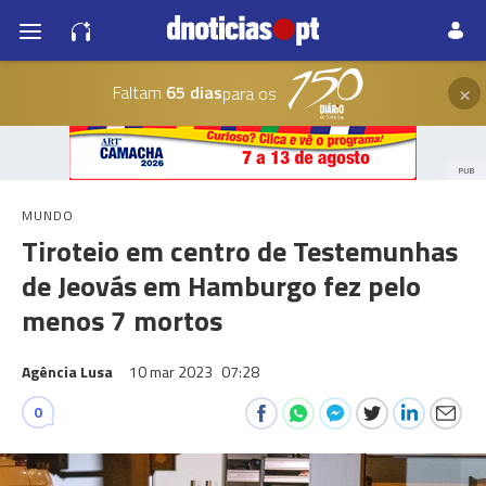
×
Faltam
65 dias
para os
PUB
MUNDO
Tiroteio em centro de Testemunhas
de Jeovás em Hamburgo fez pelo
menos 7 mortos
Agência Lusa
10 mar 2023
07:28
0