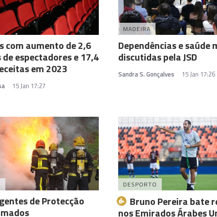
MADEIRA
s com aumento de 2,6
Dependências e saúde 
 de espectadores e 17,4
discutidas pela JSD
eceitas em 2023
Sandra S. Gonçalves
15 Jan 17:26
sa
15 Jan 17:27
A
DESPORTO
gentes de Protecção
Bruno Pereira bate 
ormados
nos Emirados Árabes U