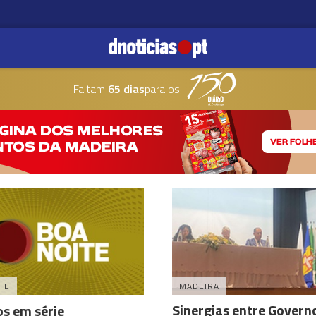
Faltam
65 dias
para os
TE
MADEIRA
Sinergias entre Govern
os em série