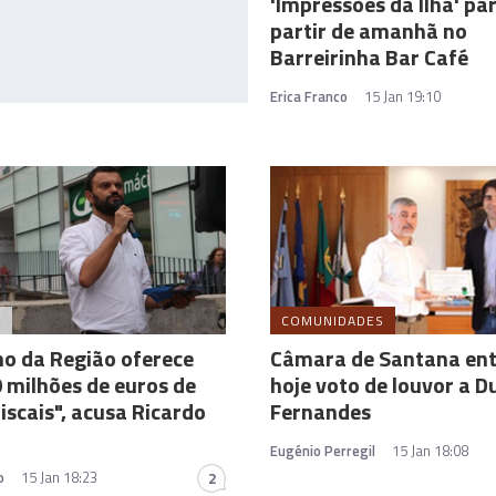
'Impressões da Ilha' par
partir de amanhã no
Barreirinha Bar Café
Erica Franco
15 Jan 19:10
A
COMUNIDADES
o da Região oferece
Câmara de Santana en
 milhões de euros de
hoje voto de louvor a D
fiscais", acusa Ricardo
Fernandes
Eugénio Perregil
15 Jan 18:08
o
15 Jan 18:23
2