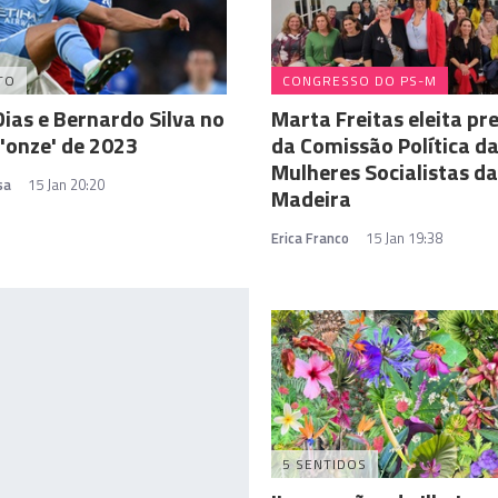
TO
CONGRESSO DO PS-M
ias e Bernardo Silva no
Marta Freitas eleita pr
'onze' de 2023
da Comissão Política d
Mulheres Socialistas da
sa
15 Jan 20:20
Madeira
Erica Franco
15 Jan 19:38
5 SENTIDOS