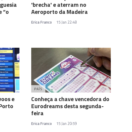
eguesia
'brecha' e aterram no
e “o
Aeroporto da Madeira
Erica Franco
15 Jan 22:48
PAÍS
 voos e
Conheça a chave vencedora do
 Porto
Eurodreams desta segunda-
feira
Erica Franco
15 Jan 20:59