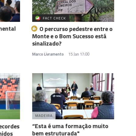
FACT CHECK
mental
O percurso pedestre entre o
Monte e o Bom Sucesso está
sinalizado?
Marco Livramento
15 Jan 17:00
MADEIRA
“Esta é uma formação muito
recordes
bem estruturada"
nidos