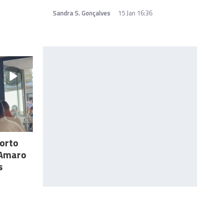
Sandra S. Gonçalves
15 Jan 16:36
Porto
 Amaro
s