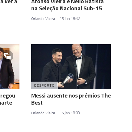
a ver a
Afonso Vieira e Nélio Batista
na Seleção Nacional Sub-15
Orlando Vieira
15 Jan 18:32
DESPORTO
tregou
Messi ausente nos prémios The
uarte
Best
Orlando Vieira
15 Jan 18:03