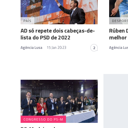
PAÍS
DESPOR
AD só repete dois cabeças-de-
Rúben D
lista do PSD de 2022
melhor 
Agência Lusa
15 Jan 20:23
Agência Lu
2
CONGRESSO DO PS-M