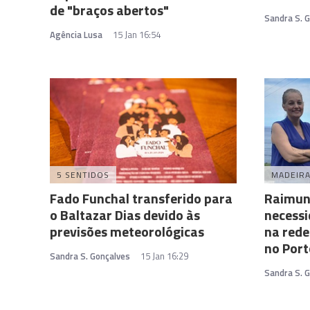
de "braços abertos"
Sandra S. 
Agência Lusa
15 Jan 16:54
5 SENTIDOS
MADEIR
Fado Funchal transferido para
Raimund
o Baltazar Dias devido às
necessi
previsões meteorológicas
na rede
no Port
Sandra S. Gonçalves
15 Jan 16:29
Sandra S. 