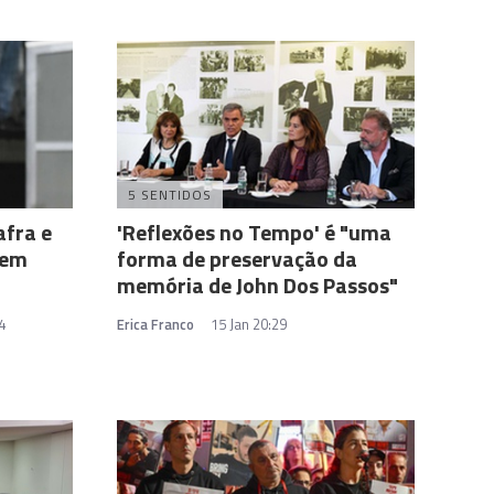
5 SENTIDOS
fra e
'Reflexões no Tempo' é "uma
 em
forma de preservação da
memória de John Dos Passos"
4
Erica Franco
15 Jan 20:29