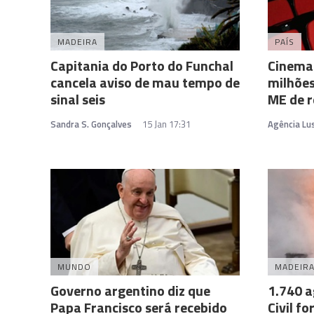
MADEIRA
PAÍS
Capitania do Porto do Funchal
Cinema
cancela aviso de mau tempo de
milhões
sinal seis
ME de r
Sandra S. Gonçalves
15 Jan 17:31
Agência Lu
MUNDO
MADEIR
Governo argentino diz que
1.740 a
Papa Francisco será recebido
Civil f