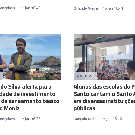
Gonçalves
15 Jan 16:42
Orlando Vieira
15 Jan 16:41
A
MADEIRA
o Silva alerta para
Alunos das escolas do 
dade de investimento
Santo cantam o Santo
 de saneamento básico
em diversas instituiçõe
o Moniz
públicas
Gonçalves
15 Jan 16:23
Gonçalo Maia
15 Jan 16:16