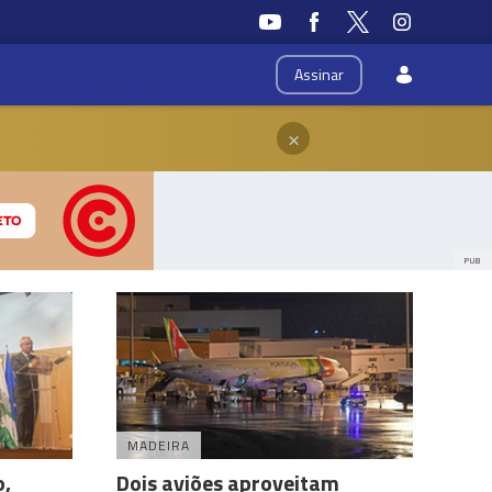
Assinar
×
PUB
MADEIRA
o,
Dois aviões aproveitam