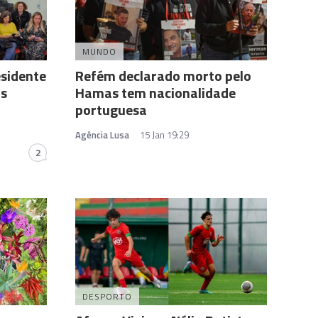
MUNDO
esidente
Refém declarado morto pelo
as
Hamas tem nacionalidade
portuguesa
Agência Lusa
15 Jan 19:29
2
DESPORTO