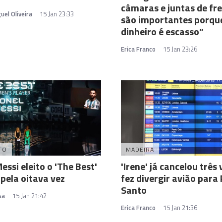
câmaras e juntas de fr
uel Oliveira
15 Jan 23:33
são importantes porqu
dinheiro é escasso”
Erica Franco
15 Jan 23:26
TO
MADEIRA
essi eleito o 'The Best'
'Irene' já cancelou três
 pela oitava vez
fez divergir avião para
Santo
sa
15 Jan 21:42
Erica Franco
15 Jan 21:36