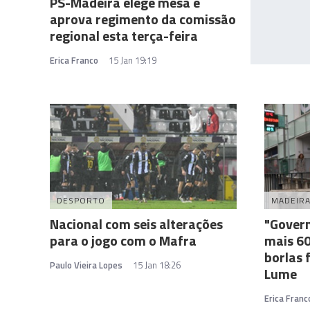
PS-Madeira elege mesa e
aprova regimento da comissão
regional esta terça-feira
Erica Franco
15 Jan 19:19
DESPORTO
MADEIR
Nacional com seis alterações
"Govern
para o jogo com o Mafra
mais 60
borlas 
Paulo Vieira Lopes
15 Jan 18:26
Lume
Erica Franc