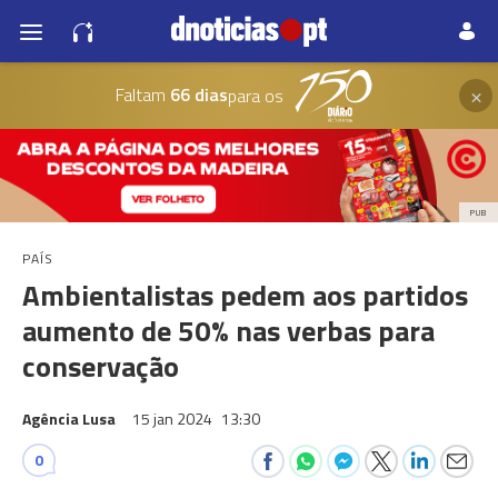
×
Faltam
66 dias
para os
PUB
PAÍS
Ambientalistas pedem aos partidos
aumento de 50% nas verbas para
conservação
Agência Lusa
15 jan 2024
13:30
0