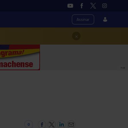
Assinar
×
PUB
0