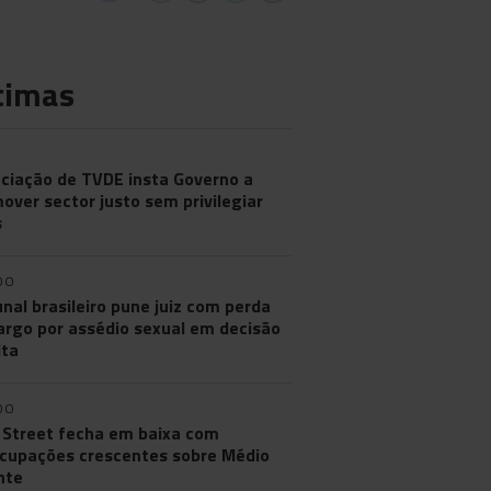
timas
ciação de TVDE insta Governo a
over sector justo sem privilegiar
s
DO
unal brasileiro pune juiz com perda
argo por assédio sexual em decisão
ita
DO
 Street fecha em baixa com
cupações crescentes sobre Médio
nte