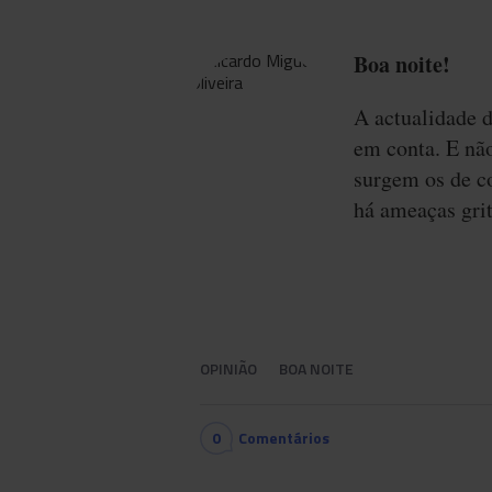
Boa noite!
A actualidade d
em conta. E não
surgem os de co
há ameaças grit
OPINIÃO
BOA NOITE
0
Comentários