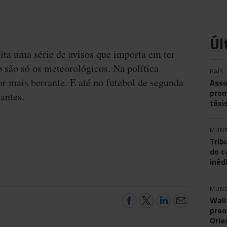
Úl
ita uma série de avisos que importa em ter
 são só os meteorológicos. Na política
PAÍS
r mais berrante. E até no futebol de segunda
Asso
prom
antes.
táxi
MUN
Trib
do c
inéd
MUN
Wall
preo
Orie