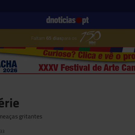
Faltam
65 dias
para os
érie
meaças gritantes
:33