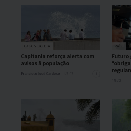
CASOS DO DIA
PAÍS
Capitania reforça alerta com
Futuro
avisos à população
"obriga
regula
Francisco José Cardoso
07:47
1
15:20