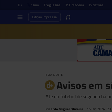
D7
Turismo
Freguesias
TSF Madeira
Iniciativas
Edição
Impressa
BOA NOITE
Avisos em s
Até no futebol de segunda há a
Ricardo Miguel Oliveira
15 jan 2024
23