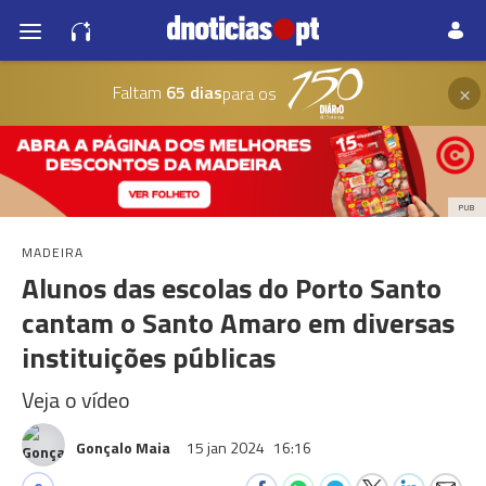
×
Faltam
65 dias
para os
PUB
MADEIRA
Alunos das escolas do Porto Santo
cantam o Santo Amaro em diversas
instituições públicas
Veja o vídeo
Gonçalo Maia
15 jan 2024
16:16