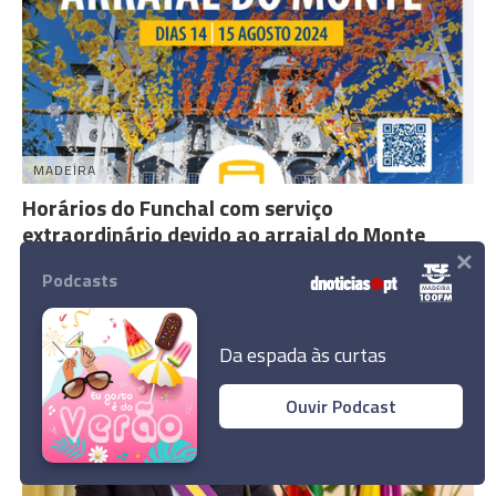
MADEIRA
Horários do Funchal com serviço
extraordinário devido ao arraial do Monte
×
15:36
Podcasts
Da espada às curtas
Ouvir Podcast