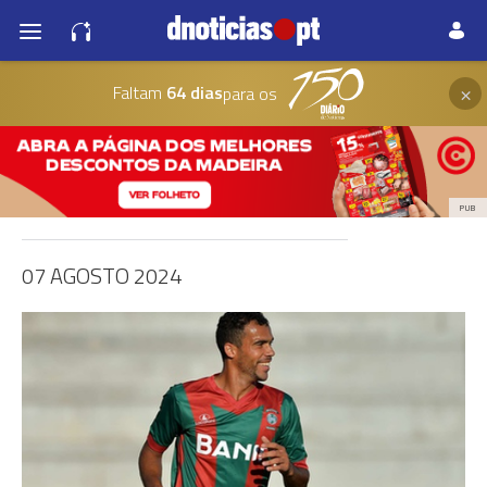
×
Faltam
64 dias
para os
PUB
07 AGOSTO 2024