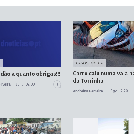
CASOS DO DIA
Carro caiu numa vala n
idão a quanto obrigas!!!
da Torrinha
liveira
28 Jul 02:00
2
Andreína Ferreira
1 Ago 12:28