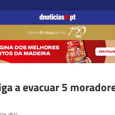
Faltam
65 dias
para os
iga a evacuar 5 morador
2024
08:32