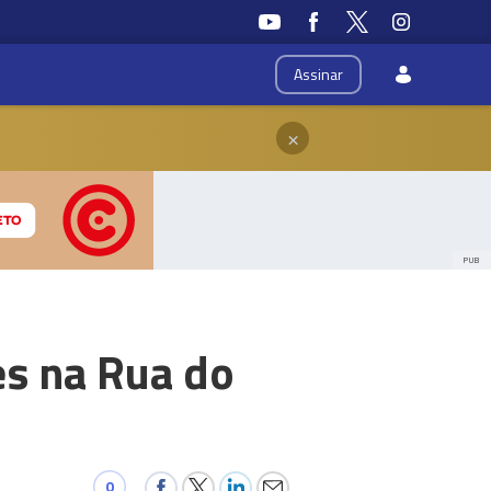
Assinar
×
PUB
es na Rua do
0