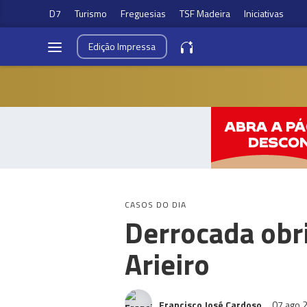
D7
Turismo
Freguesias
TSF Madeira
Iniciativas
Edição
Impressa
CASOS DO DIA
Derrocada obr
Arieiro
Francisco José Cardoso
07 ago 