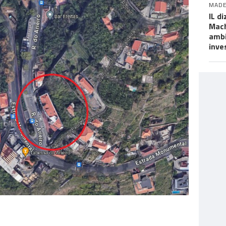
MADE
IL d
Mach
ambi
inve