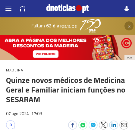
×
Faltam
62 dias
para os
PUB
MADEIRA
Quinze novos médicos de Medicina
Geral e Familiar iniciam funções no
SESARAM
07 ago 2024
17:08
0