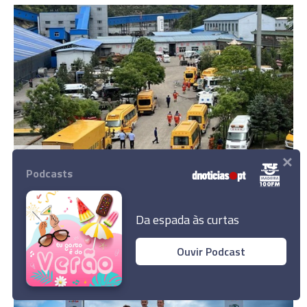
×
MUNDO
Podcasts
Autoridades chinesas atualizam em baixa
número de vítimas de explosão em mina
Da espada às curtas
10:36
Ouvir Podcast