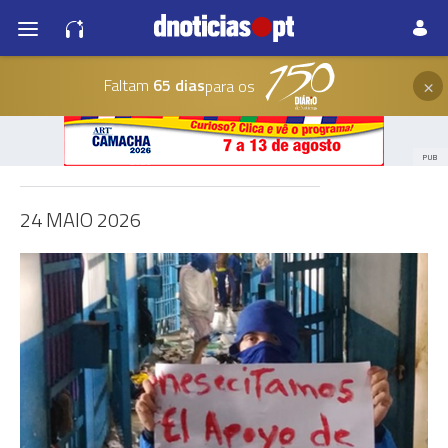
×
Faltam
65 dias
para os
PUB
24 MAIO 2026