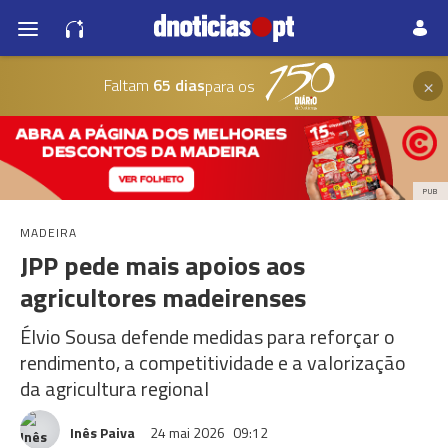
×
Faltam
65 dias
para os
PUB
MADEIRA
JPP pede mais apoios aos
agricultores madeirenses
Élvio Sousa defende medidas para reforçar o
rendimento, a competitividade e a valorização
da agricultura regional
Inês Paiva
24 mai 2026
09:12