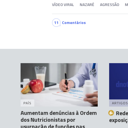
VÍDEO VIRAL
NAZARÉ
AGRESSÃO
M
11
Comentários
PAÍS
ARTIGOS
Aumentam denúncias à Ordem
Rede
dos Nutricionistas por
exposiç
usurpação de funções nas