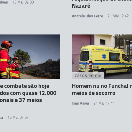
alves
13 Mai 02:00
Nazaré
Andreia Dias Ferro
21 Mai 12:42
CASOS DO DIA
e combate são hoje
Homem nu no Funchal m
ados com quase 12.000
meios de socorro
onais e 37 meios
Inês Paiva
21 Mai 17:41
sa
15 Mai 07:57