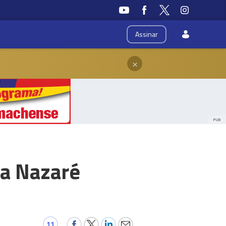
Assinar
×
PUB
na Nazaré
11