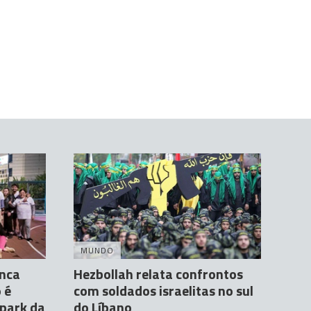
MUNDO
anca
Hezbollah relata confrontos
 é
com soldados israelitas no sul
epark da
do Líbano