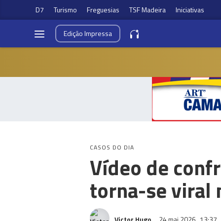
D7
Turismo
Freguesias
TSF Madeira
Iniciativas
Edição
Impressa
CASOS DO DIA
Vídeo de confr
torna-se viral 
Victor Hugo
24 mai 2026
13:37