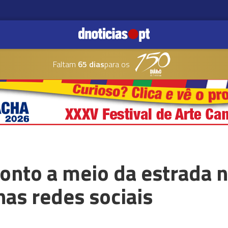
Faltam
65 dias
para os
onto a meio da estrada 
nas redes sociais