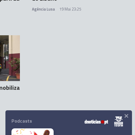
Agência Lusa
19 Mai 23:25
obiliza
×
Podcasts