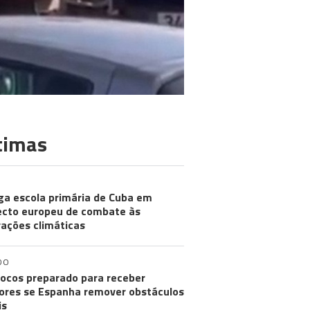
timas
ga escola primária de Cuba em
ecto europeu de combate às
rações climáticas
DO
ocos preparado para receber
res se Espanha remover obstáculos
is