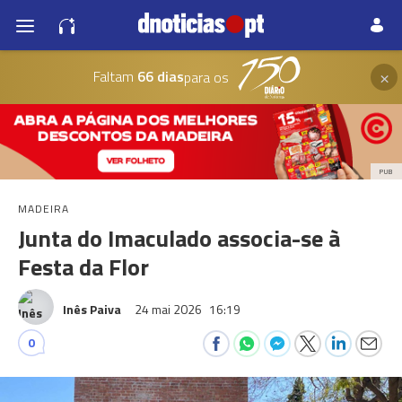
×
Faltam
66 dias
para os
PUB
MADEIRA
Junta do Imaculado associa-se à
Festa da Flor
Inês Paiva
24 mai 2026
16:19
0