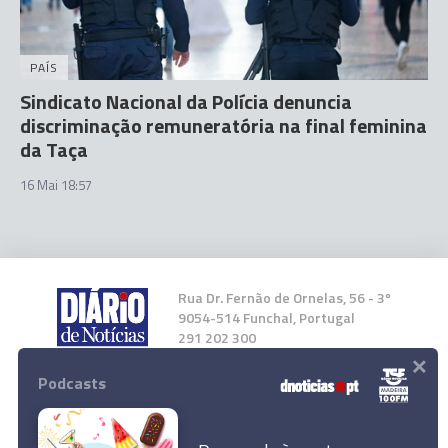
PAÍS
Sindicato Nacional da Polícia denuncia
discriminação remuneratória na final feminina
da Taça
16 Mai 18:57
Rua Dr. Fernão de Ornelas, 56 - 3º
9054-514 Funchal, Portugal
291 202 300
×
Podcasts
Instale a nossa App