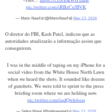
pic.twitter.com/iRBzCxfBVK
— Mario Nawfal (@MarioNawfal)
May 23, 2026
O diretor do FBI, Kash Patel, indicou que as
autoridades atualizarão a informação assim que
conseguirem.
I was in the middle of taping on my iPhone for a
social video from the White House North Lawn
when we heard the shots. It sounded like dozens
of gunshots. We were told to sprint to the press
briefing room where we are holding now.
pic.twitter.com/iqdQwh4soq
— Selina Wang (@selinawangtv)
May 23, 2026