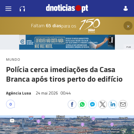
×
Faltam
65 dias
para os
PUB
MUNDO
Polícia cerca imediações da Casa
Branca após tiros perto do edifício
Agência Lusa
24 mai 2026
00:44
0