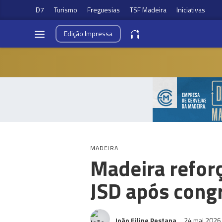
D7
Turismo
Freguesias
TSF Madeira
Iniciativas
Edição
Impressa
MADEIRA
Madeira reforç
JSD após cong
João Filipe Pestana
24 mai 202