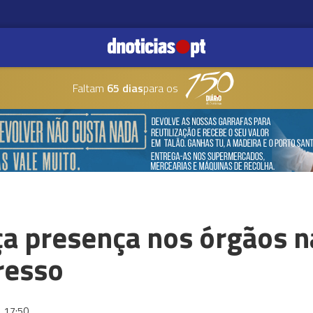
Faltam
65 dias
para os
a presença nos órgãos n
resso
6
17:50