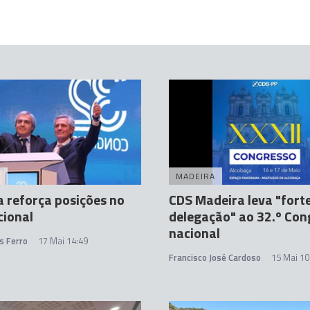
A
MADEIRA
 reforça posições no
CDS Madeira leva "fort
cional
delegação" ao 32.º Con
nacional
s Ferro
17 Mai 14:49
Francisco José Cardoso
15 Mai 10