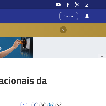
Assinar
×
PUB
acionais da
1