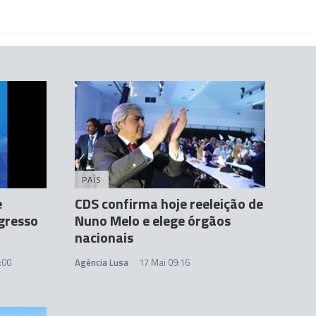
PAÍS
e
CDS confirma hoje reeleição de
gresso
Nuno Melo e elege órgãos
nacionais
:00
Agência Lusa
17 Mai 09:16