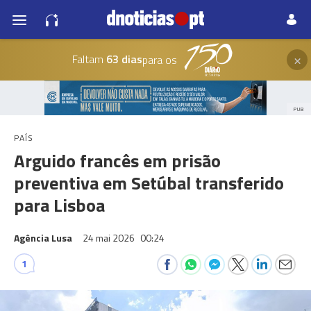
×
Faltam
63 dias
para os
PUB
PAÍS
Arguido francês em prisão
preventiva em Setúbal transferido
para Lisboa
Agência Lusa
24 mai 2026
00:24
1