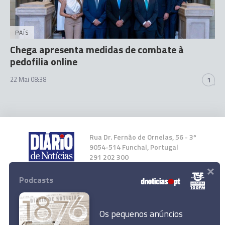
PAÍS
Chega apresenta medidas de combate à
pedofilia online
22 Mai 08:38
1
Rua Dr. Fernão de Ornelas, 56 - 3º
9054-514 Funchal, Portugal
291 202 300
×
Podcasts
Instale a nossa App
Os pequenos anúncios