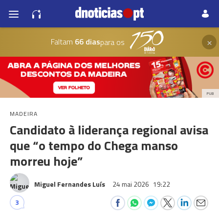
×
Faltam
66 dias
para os
PUB
MADEIRA
Candidato à liderança regional avisa
que “o tempo do Chega manso
morreu hoje”
Miguel Fernandes Luís
24 mai 2026
19:22
3