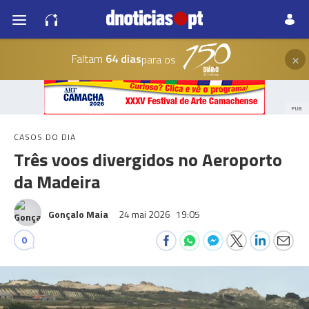
×
Faltam
64 dias
para os
PUB
CASOS DO DIA
Três voos divergidos no Aeroporto
da Madeira
Gonçalo Maia
24 mai 2026
19:05
0