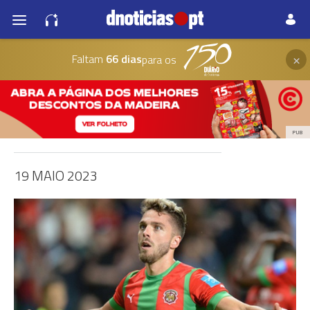
×
Faltam
66 dias
para os
PUB
19 MAIO 2023