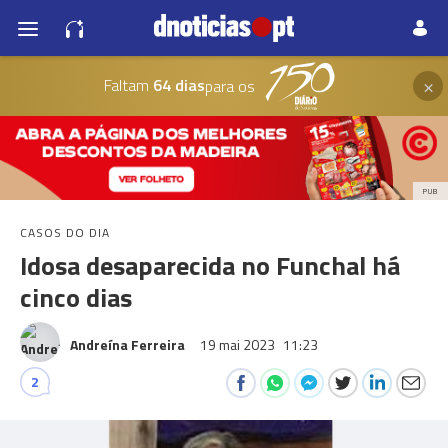
×
Faltam
64 dias
para os
PUB
CASOS DO DIA
Idosa desaparecida no Funchal há
cinco dias
Andreína Ferreira
19 mai 2023
11:23
2