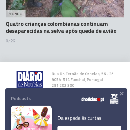
MUNDO
Quatro crianças colombianas continuam
desaparecidas na selva após queda de avião
07:26
Rua Dr. Fernão de Ornelas, 56 - 3º
9054-514 Funchal, Portugal
291 202 300
×
Podcasts
Instale a nossa App
Da espada às curtas