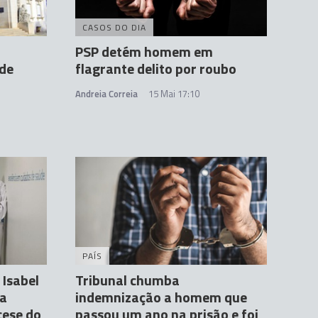
CASOS DO DIA
PSP detém homem em
 de
flagrante delito por roubo
Andreia Correia
15 Mai 17:10
PAÍS
 Isabel
Tribunal chumba
na
indemnização a homem que
cese do
passou um ano na prisão e foi