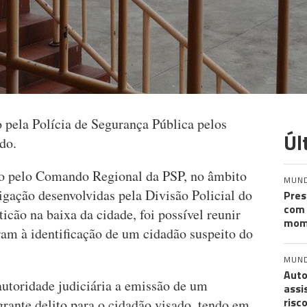
pela Polícia de Segurança Pública pelos
Úl
do.
 pelo Comando Regional da PSP, no âmbito
MUN
tigação desenvolvidas pela Divisão Policial do
Pres
com 
icão na baixa da cidade, foi possível reunir
mom
am à identificação de um cidadão suspeito do
MUN
Auto
 autoridade judiciária a emissão de um
assi
risc
rante delito para o cidadão visado, tendo em