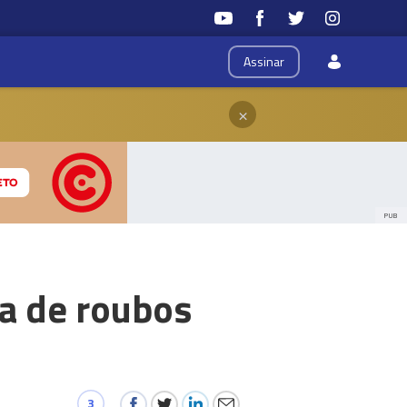
Assinar
×
PUB
a de roubos
3