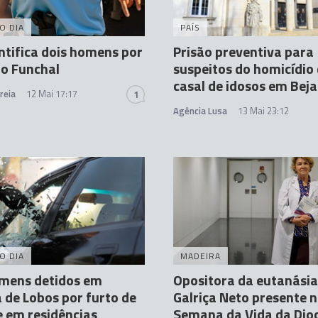
O DIA
PAÍS
ntifica dois homens por
Prisão preventiva para
o Funchal
suspeitos do homicídio
casal de idosos em Beja
reia
12 Mai 17:17
1
Agência Lusa
13 Mai 23:12
O DIA
MADEIRA
omens detidos em
Opositora da eutanásia
de Lobos por furto de
Galriça Neto presente 
e em residências
Semana da Vida da Dio