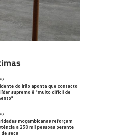
timas
DO
idente do Irão aponta que contacto
líder supremo é "muito difícil de
ento"
DO
ridades moçambicanas reforçam
stência a 250 mil pessoas perante
o de seca