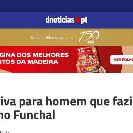
Faltam
66 dias
para os
tiva para homem que fazi
no Funchal
11:32