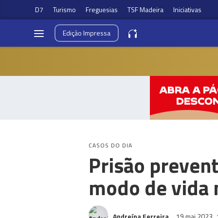
D7
Turismo
Freguesias
TSF Madeira
Iniciativas
Edição
Impressa
CASOS DO DIA
Prisão preven
modo de vida 
Andreína Ferreira
19 mai 2023