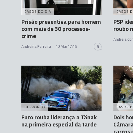
CASOS DO DIA
CASOS D
Prisão preventiva para homem
PSP ide
com mais de 30 processos-
roubo n
crime
Andreia Cor
Andreína Ferreira
10 Mai 17:15
3
DESPORTO
CASOS D
Furo rouba liderança a Tänak
Dois h
na primeira especial da tarde
Câmara 
carros 