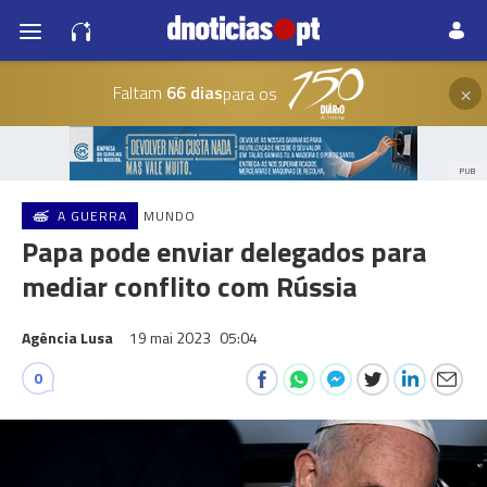
×
Faltam
66 dias
para os
PUB
A GUERRA
MUNDO
Papa pode enviar delegados para
mediar conflito com Rússia
Agência Lusa
19 mai 2023
05:04
0