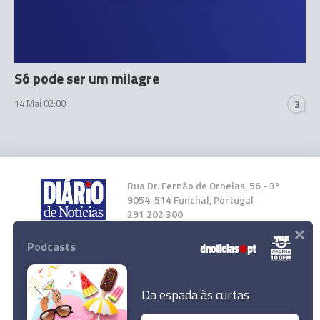
Só pode ser um milagre
14 Mai 02:00
3
Rua Dr. Fernão de Ornelas, 56 - 3º
9054-514 Funchal, Portugal
291 202 300
×
Podcasts
Instale a nossa App
Da espada às curtas