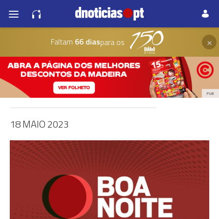
×
Faltam
66 dias
para os
PUB
18 MAIO 2023