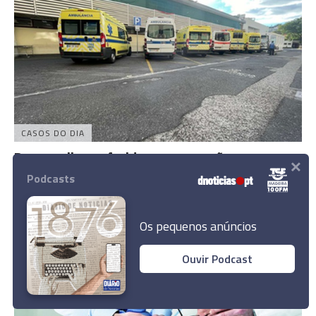
CASOS DO DIA
Duas mulheres feridas em agressão na
×
Camacha
Podcasts
18:06
Os pequenos anúncios
Ouvir Podcast