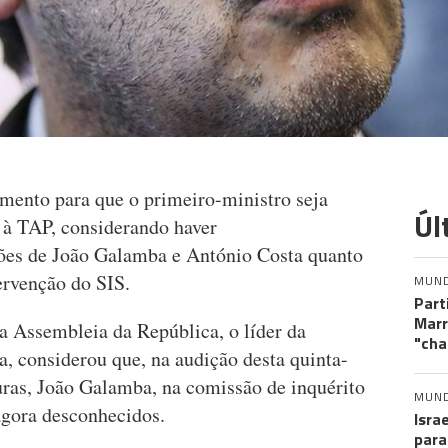
mento para que o primeiro-ministro seja
Úl
 à TAP, considerando haver
sões de João Galamba e António Costa quanto
ervenção do SIS.
MUN
Part
Marr
a Assembleia da República, o líder da
"cha
ha, considerou que, na audição desta quinta-
turas, João Galamba, na comissão de inquérito
MUN
agora desconhecidos.
Isra
para