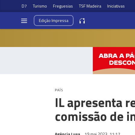
D7
Turismo
Freguesias
TSF Madeira
Iniciativas
Edição
Impressa
PAÍS
IL apresenta 
comissão de i
Agência Lusa
19 mai 2023
11:17