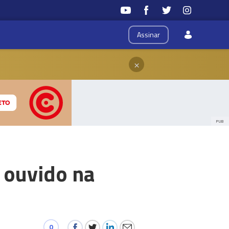
Assinar
×
PUB
 ouvido na
0