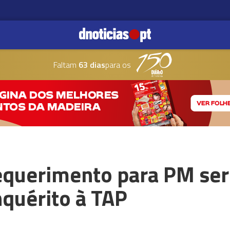
Faltam
63 dias
para os
requerimento para PM ser
nquérito à TAP