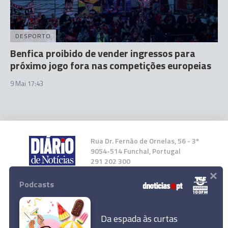
DESPORTO
Benfica proibido de vender ingressos para
próximo jogo fora nas competições europeias
9 Mai 17:43
Rua Dr. Fernão de Ornelas, 56 - 3º
9054-514 Funchal, Portugal
291 202 300
×
Podcasts
Instale a nossa App
Da espada às curtas