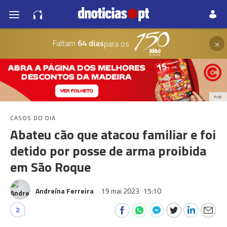
×
Faltam
64 dias
para os
PUB
CASOS DO DIA
Abateu cão que atacou familiar e foi
detido por posse de arma proibida
em São Roque
Andreína Ferreira
19 mai 2023
15:10
2