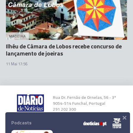
MADEIRA
Ilhéu de Câmara de Lobos recebe concurso de
lançamento de joeiras
11 Mai 17:56
Rua Dr. Fernão de Ornelas, 56 - 3º
9054-514 Funchal, Portugal
291 202 300
×
Podcasts
Instale a nossa App