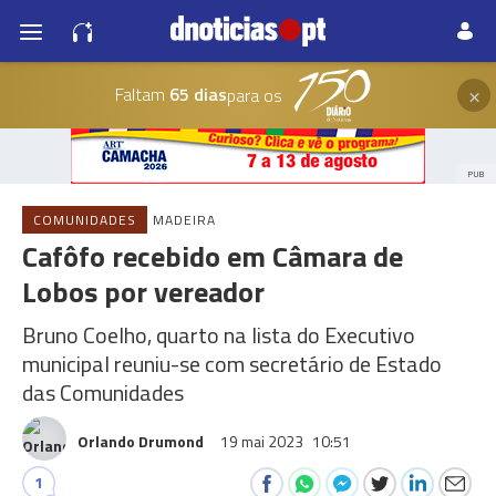
×
Faltam
65 dias
para os
PUB
COMUNIDADES
MADEIRA
Cafôfo recebido em Câmara de
Lobos por vereador
Bruno Coelho, quarto na lista do Executivo
municipal reuniu-se com secretário de Estado
das Comunidades
Orlando Drumond
19 mai 2023
10:51
1