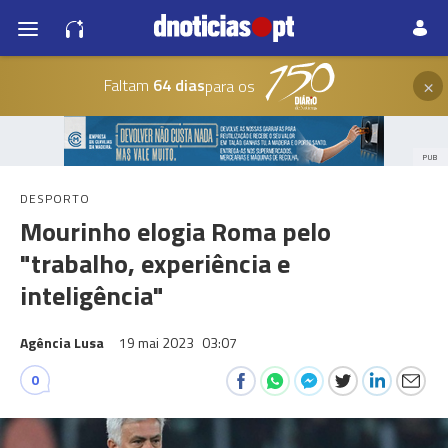
×
Faltam
64 dias
para os
PUB
DESPORTO
Mourinho elogia Roma pelo
"trabalho, experiência e
inteligência"
Agência Lusa
19 mai 2023
03:07
0