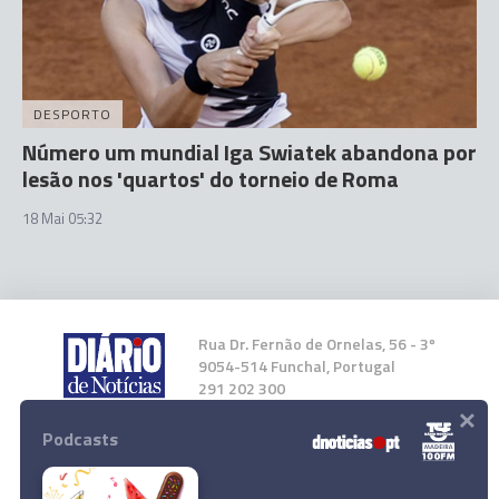
DESPORTO
Número um mundial Iga Swiatek abandona por
lesão nos 'quartos' do torneio de Roma
18 Mai 05:32
Rua Dr. Fernão de Ornelas, 56 - 3º
9054-514 Funchal, Portugal
291 202 300
×
Podcasts
Instale a nossa App