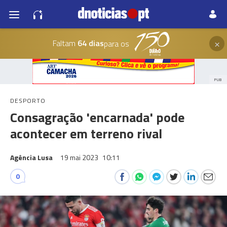
×
Faltam
64 dias
para os
PUB
DESPORTO
Consagração 'encarnada' pode
acontecer em terreno rival
Agência Lusa
19 mai 2023
10:11
0