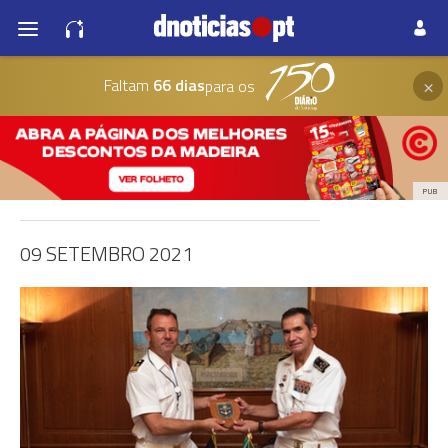
×
Faltam
66 dias
para os
PUB
09 SETEMBRO 2021