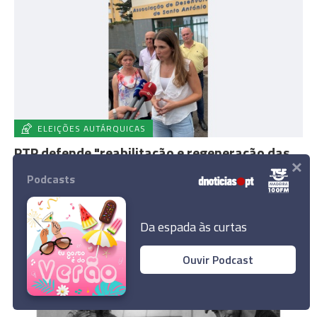
ELEIÇÕES AUTÁRQUICAS
PTP defende "reabilitação e regeneração das
×
zonas altas" do Funchal
Podcasts
17:06
Da espada às curtas
Ouvir Podcast