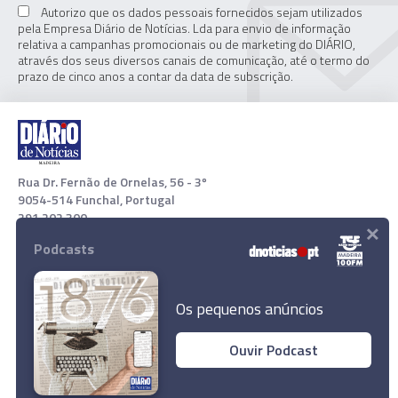
Autorizo que os dados pessoais fornecidos sejam utilizados
pela Empresa Diário de Notícias. Lda para envio de informação
relativa a campanhas promocionais ou de marketing do DIÁRIO,
através dos seus diversos canais de comunicação, até o termo do
prazo de cinco anos a contar da data de subscrição.
Rua Dr. Fernão de Ornelas, 56 - 3º
9054-514 Funchal, Portugal
291 202 300
×
Podcasts
Download App
Os pequenos anúncios
Ouvir Podcast
Produtores de leite exigem intervenção do
Governo
© 2021 Empresa Diário de Notícias, Lda. Todos os direitos
reservados.