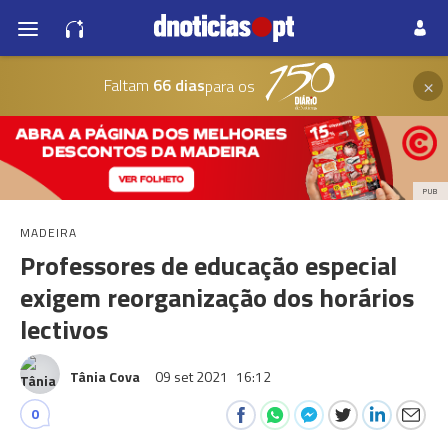
×
Faltam
66 dias
para os
PUB
MADEIRA
Professores de educação especial
exigem reorganização dos horários
lectivos
Tânia Cova
09 set 2021
16:12
0